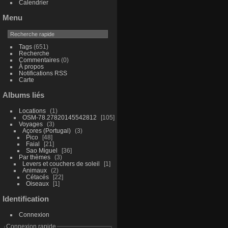
Calendrier
Menu
Tags
(651)
Recherche
Commentaires
(0)
À propos
Notifications RSS
Carte
Albums liés
Locations
1
OSM-78.27820145542812
105
Voyages
3
Açores (Portugal)
3
Pico
48
Faial
21
Sao Miguel
36
Par thèmes
3
Levers et couchers de soleil
1
Animaux
2
Cétacés
22
Oiseaux
1
Identification
Connexion
Connexion rapide