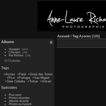
Accueil
/
Tag
Azores
105
Albums
Voyages
1037
Chevaux
233
Par thèmes
195
1273 photos
Tags
+Açores
+Faial
+Gruta das Torres
+Pico
+Portugal
+Sao Miguel
+Sete Cidades
+Tortue
+Volcan
Spéciales
Plus vues
Photos récentes
Albums récents
Photos au hasard