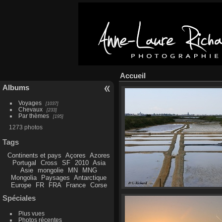
Accueil
Albums
Voyages
1037
Chevaux
233
Par thèmes
195
1273 photos
Tags
Continents et pays
Açores
Azores
Portugal
Cross
SF
2010
Asia
Asie
mongolie
MN
MNG
Mongolia
Paysages
Antarctique
Europe
FR
FRA
France
Corse
Spéciales
Plus vues
Photos récentes