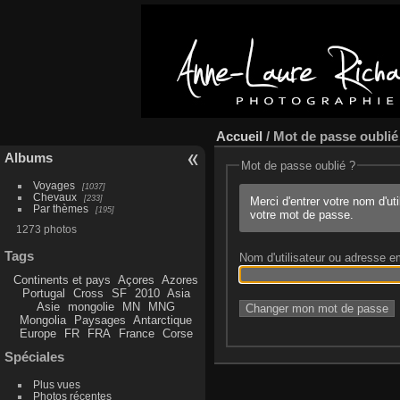
Accueil
/ Mot de passe oublié
Albums
Mot de passe oublié ?
Voyages
1037
Chevaux
233
Merci d'entrer votre nom d'ut
Par thèmes
195
votre mot de passe.
1273 photos
Tags
Nom d'utilisateur ou adresse e
Continents et pays
Açores
Azores
Portugal
Cross
SF
2010
Asia
Asie
mongolie
MN
MNG
Mongolia
Paysages
Antarctique
Europe
FR
FRA
France
Corse
Spéciales
Plus vues
Photos récentes