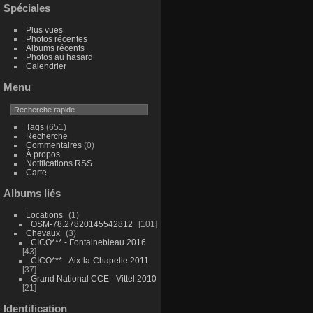
Spéciales
Plus vues
Photos récentes
Albums récents
Photos au hasard
Calendrier
Menu
Tags
(651)
Recherche
Commentaires
(0)
À propos
Notifications RSS
Carte
Albums liés
Locations
1
OSM-78.27820145542812
101
Chevaux
3
CICO*** - Fontainebleau 2016
43
CICO*** - Aix-la-Chapelle 2011
37
Grand National CCE - Vittel 2010
21
Identification