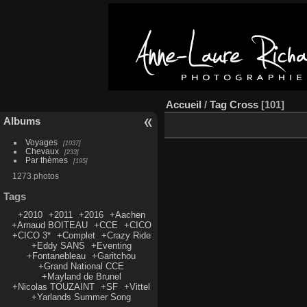
Accueil
/
Tag
Cross
101
Albums
Voyages
1037
Chevaux
233
Par thèmes
195
1273 photos
Tags
+2010
+2011
+2016
+Aachen
+Arnaud BOITEAU
+CCE
+CICO
+CICO 3*
+Complet
+Crazy Ride
+Eddy SANS
+Eventing
+Fontanebleau
+Garitchou
+Grand National CCE
+Mayland de Brunel
+Nicolas TOUZAINT
+SF
+Vittel
+Yarlands Summer Song