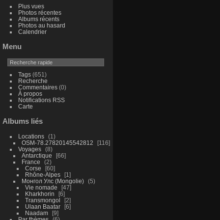
Plus vues
Photos récentes
Albums récents
Photos au hasard
Calendrier
Menu
Tags
(651)
Recherche
Commentaires
(0)
À propos
Notifications RSS
Carte
Albums liés
Locations
1
OSM-78.27820145542812
116
Voyages
8
Antarctique
66
France
2
Corse
60
Rhône-Alpes
1
Монгол Улс (Mongolie)
5
Vie nomade
47
Kharkhorin
6
Transmongol
2
Ulaan Baatar
6
Naadam
9
Par thèmes
6