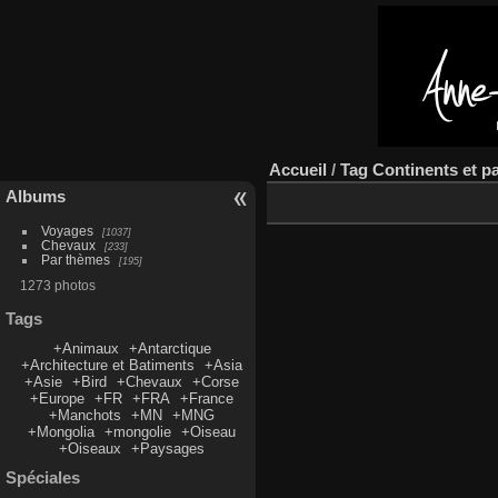
Accueil
/
Tag
Continents et p
Albums
Voyages
1037
Chevaux
233
Par thèmes
195
1273 photos
Tags
+Animaux
+Antarctique
+Architecture et Batiments
+Asia
+Asie
+Bird
+Chevaux
+Corse
+Europe
+FR
+FRA
+France
+Manchots
+MN
+MNG
+Mongolia
+mongolie
+Oiseau
+Oiseaux
+Paysages
Spéciales