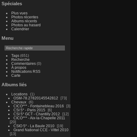
Spéciales
Plus vues
Photos récentes
Albums récents
Photos au hasard
Calendrier
Menu
Tags
(651)
Recherche
Commentaires
(0)
À propos
Notifications RSS
Carte
Albums liés
Locations
1
OSM-78.27820145542812
73
Chevaux
6
CICO*** - Fontainebleau 2016
3
CSI 5* - Paris 2015
6
CSI 5* GCT - Chantilly 2012
12
CICO*** - Aix-la-Chapelle 2011
20
CSIO 5* - La Baule 2010
19
Grand National CCE - Vittel 2010
13