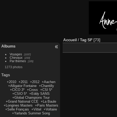
Accueil
/
Tag
SF
73
Albums
Voyages
1037
Chevaux
233
Par thèmes
195
1273 photos
Tags
+2010
+2011
+2012
+Aachen
+Alligator Fontaine
+Chantilly
+CICO 3*
+Cross
+CSI 5*
+CSIO 5*
+Eddy SANS
+Global Champions Tour
+Grand National CCE
+La Baule
+Longines Masters
+Paris Masters
+Selle Français
+Vittel
+Voltaire
+Yarlands Summer Song