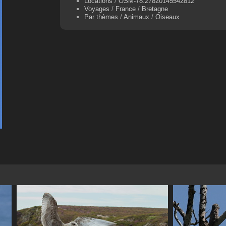
Locations
/
OSM-78.27820145542812
Voyages
/
France
/
Bretagne
Par thèmes
/
Animaux
/
Oiseaux