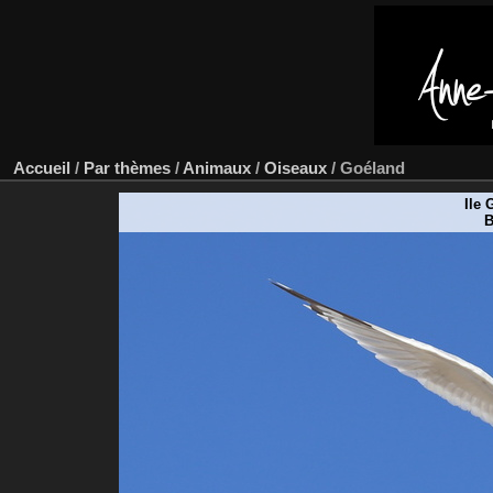
Accueil
/
Par thèmes
/
Animaux
/
Oiseaux
/
Goéland
Ile 
B