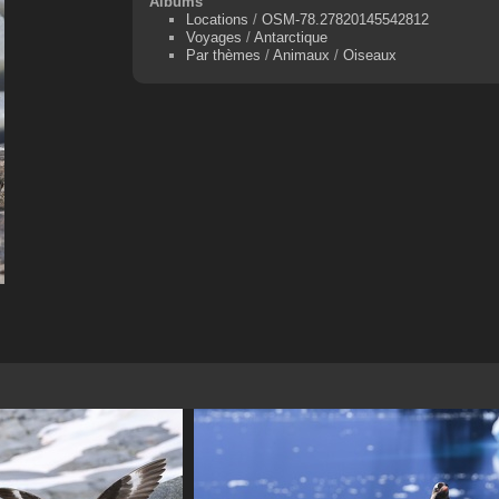
Albums
Locations
/
OSM-78.27820145542812
Voyages
/
Antarctique
Par thèmes
/
Animaux
/
Oiseaux