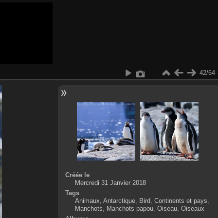
42/64
Créée le
Mercredi 31 Janvier 2018
Tags
Animaux
,
Antarctique
,
Bird
,
Continents et pays
,
Manchots
,
Manchots papou
,
Oiseau
,
Oiseaux