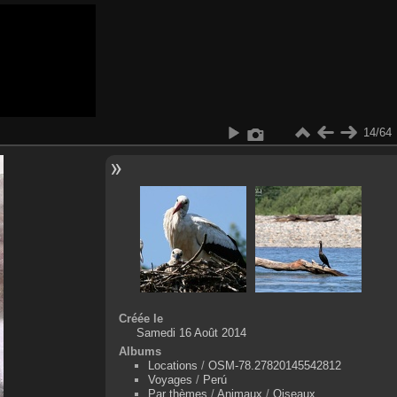
14/64
Créée le
Samedi 16 Août 2014
Albums
Locations
/
OSM-78.27820145542812
Voyages
/
Perú
Par thèmes
/
Animaux
/
Oiseaux