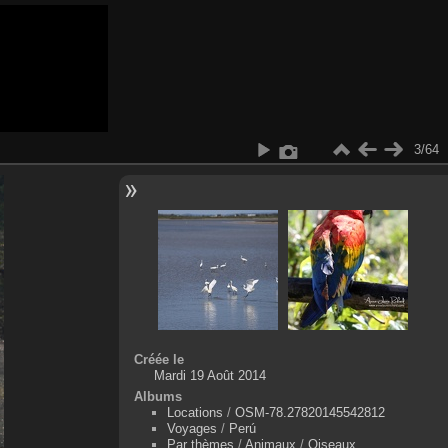
3/64
Créée le
Mardi 19 Août 2014
Albums
Locations
/
OSM-78.27820145542812
Voyages
/
Perú
Par thèmes
/
Animaux
/
Oiseaux