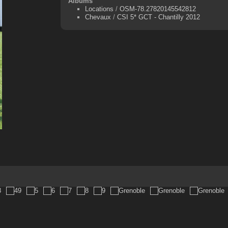
Albums
Locations
/
OSM-78.27820145542812
Chevaux
/
CSI 5* GCT - Chantilly 2012