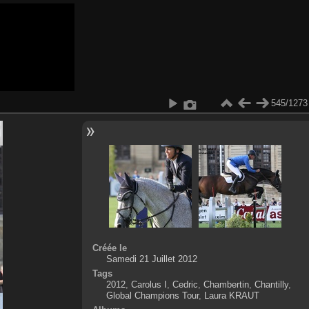
545/1273
Créée le
Samedi 21 Juillet 2012
Tags
2012
,
Carolus I
,
Cedric
,
Chambertin
,
Chantilly
,
Global Champions Tour
,
Laura KRAUT